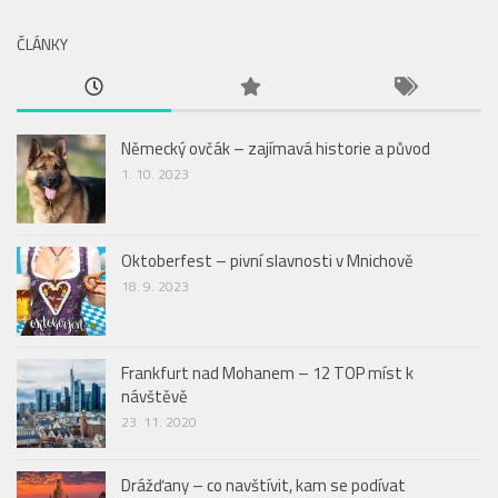
ČLÁNKY
Německý ovčák – zajímavá historie a původ
1. 10. 2023
Oktoberfest – pivní slavnosti v Mnichově
18. 9. 2023
Frankfurt nad Mohanem – 12 TOP míst k
návštěvě
23. 11. 2020
Drážďany – co navštívit, kam se podívat