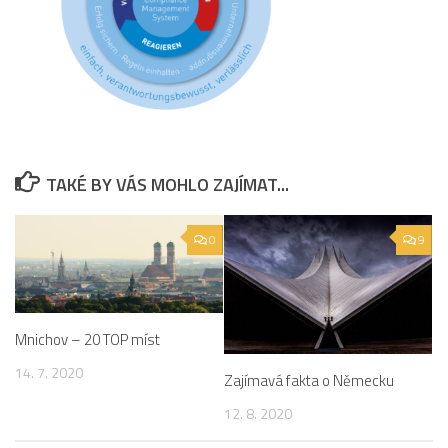
TAKÉ BY VÁS MOHLO ZAJÍMAT...
0
9
Mnichov – 20 TOP míst
14. 7. 2020
Zajímavá fakta o Německu
12. 8. 2020