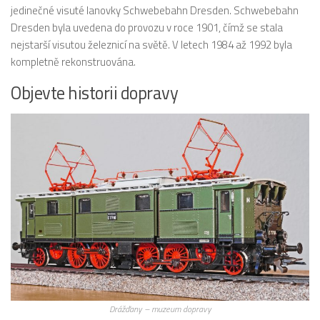
jedinečné visuté lanovky Schwebebahn Dresden. Schwebebahn
Dresden byla uvedena do provozu v roce 1901, čímž se stala
nejstarší visutou železnicí na světě. V letech 1984 až 1992 byla
kompletně rekonstruována.
Objevte historii dopravy
Drážďany – muzeum dopravy