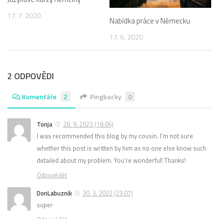
17. 7. 2020
Nabídka práce v Německu
17. 6. 2020
2 ODPOVĚDI
Komentáře
2
Pingbacky
0
Tonja
28. 9. 2023 (18:06)
I was recommended this blog by my cousin. I’m not sure
whether this post is written by him as no one else know such
detailed about my problem. You’re wonderful! Thanks!
Odpovědět
DonLabuznik
30. 3. 2022 (23:07)
super