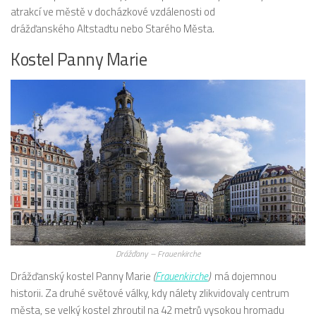
atrakcí ve městě v docházkové vzdálenosti od
drážďanského Altstadtu nebo Starého Města.
Kostel Panny Marie
Drážďany – Frauenkirche
Drážďanský kostel Panny Marie
(
Frauenkirche
)
má dojemnou
historii. Za druhé světové války, kdy nálety zlikvidovaly centrum
města, se velký kostel zhroutil na 42 metrů vysokou hromadu