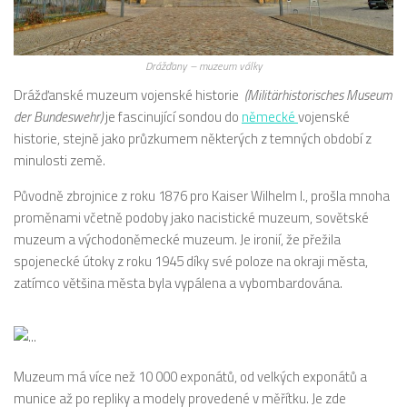
Drážďany – muzeum války
Drážďanské muzeum vojenské historie
(Militärhistorisches Museum
der Bundeswehr)
je fascinující sondou do
německé
vojenské
historie, stejně jako průzkumem některých z temných období z
minulosti země.
Původně zbrojnice z roku 1876 pro Kaiser Wilhelm I., prošla mnoha
proměnami včetně podoby jako nacistické muzeum, sovětské
muzeum a východoněmecké muzeum. Je ironií, že přežila
spojenecké útoky z roku 1945 díky své poloze na okraji města,
zatímco většina města byla vypálena a vybombardována.
Muzeum má více než 10 000 exponátů, od velkých exponátů a
munice až po repliky a modely provedené v měřítku. Je zde