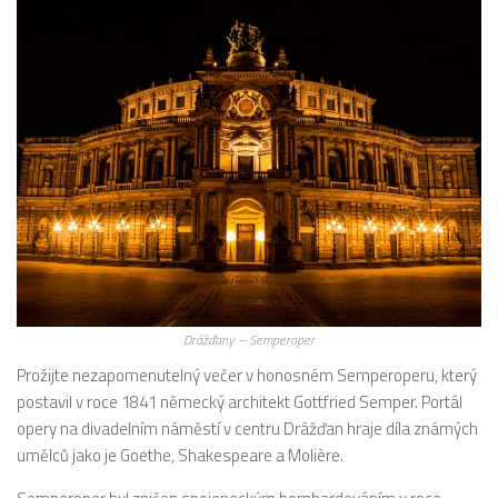
Drážďany – Semperoper
Prožijte nezapomenutelný večer v honosném Semperoperu, který
postavil v roce 1841 německý architekt Gottfried Semper. Portál
opery na divadelním náměstí v centru Drážďan hraje díla známých
umělců jako je Goethe, Shakespeare a Molière.