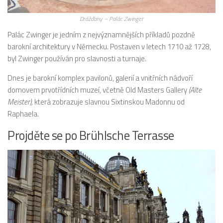
Drážďany – Palác Zwinger
Palác Zwinger je jedním z nejvýznamnějších příkladů pozdně
barokní architektury v Německu. Postaven v letech 1710 až 1728,
byl Zwinger používán pro slavnosti a turnaje.
Dnes je barokní komplex pavilonů, galerií a vnitřních nádvoří
domovem prvotřídních muzeí, včetně Old Masters Gallery
(Alte
Meister),
která zobrazuje slavnou Sixtinskou Madonnu od
Raphaela.
Projděte se po Brühlsche Terrasse