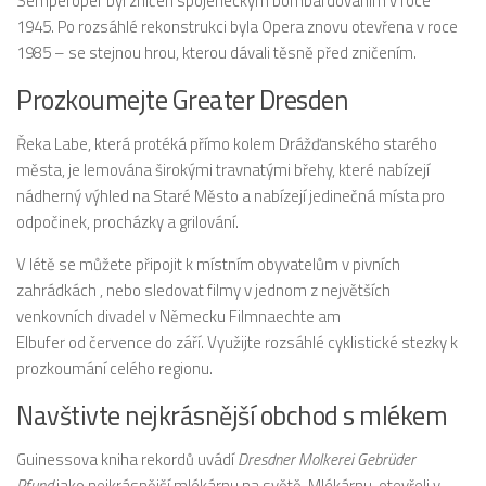
Semperoper byl zničen spojeneckým bombardováním v roce
1945. Po rozsáhlé rekonstrukci byla Opera znovu otevřena v roce
1985 – se stejnou hrou, kterou dávali těsně před zničením.
Prozkoumejte Greater Dresden
Řeka Labe, která protéká přímo kolem Drážďanského starého
města, je lemována širokými travnatými břehy, které nabízejí
nádherný výhled na Staré Město a nabízejí jedinečná místa pro
odpočinek, procházky a grilování.
V létě se můžete připojit k místním obyvatelům v
pivních
zahrádkách , nebo sledovat filmy v jednom z největších
venkovních divadel v Německu Filmnaechte am
Elbufer od července do září. Využijte rozsáhlé cyklistické stezky k
prozkoumání celého regionu.
Navštivte nejkrásnější obchod s mlékem
Guinessova kniha rekordů uvádí
Dresdner Molkerei Gebrüder
Pfund
jako nejkrásnější mlékárnu na světě. Mlékárnu, otevřeli v