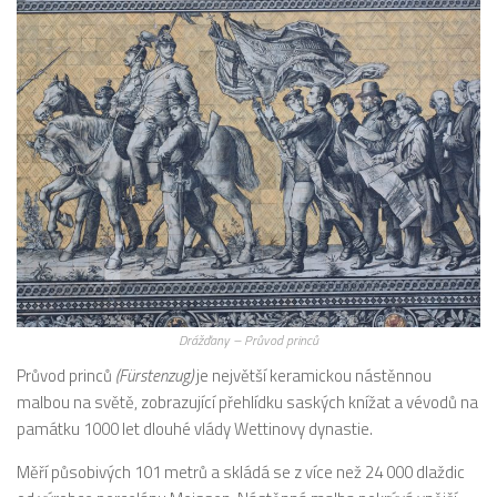
Drážďany – Průvod princů
Průvod princů
(Fürstenzug)
je největší keramickou nástěnnou
malbou na světě, zobrazující přehlídku saských knížat a vévodů na
památku 1000 let dlouhé vlády Wettinovy ​​dynastie.
Měří působivých 101 metrů a skládá se z více než 24 000 dlaždic