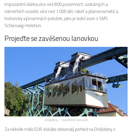
impozantní sbírka více než 800 pozemních, vzdušných a
námořních vozidel, více než 1 000 děl, raket a plamenometů a
historicky významných položek, jako je lodní zvon z SMS
Schleswig-Holstein.
Projeďte se zavěšenou lanovkou
Drážďany – zavěšená lanovka
Za několik málo EUR získáte dokonalý pohled na Drážďany z