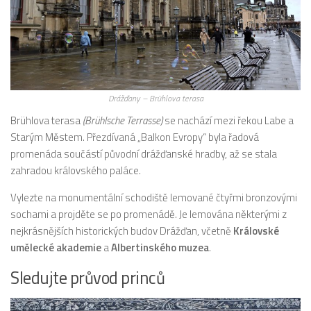
Drážďany – Brühlova terasa
Brühlova terasa
(Brühlsche Terrasse)
se nachází mezi řekou Labe a
Starým Městem. Přezdívaná „Balkon Evropy“ byla řadová
promenáda součástí původní drážďanské hradby, až se stala
zahradou královského paláce.
Vylezte na monumentální schodiště lemované čtyřmi bronzovými
sochami a projděte se po promenádě. Je lemována některými z
nejkrásnějších historických budov Drážďan, včetně
Královské
umělecké akademie
a
Albertinského muzea
.
Sledujte průvod princů