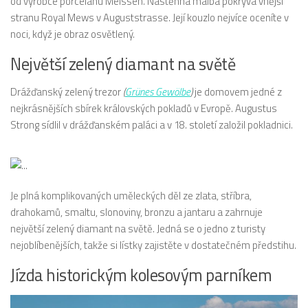
od výrobce porcelánu Meissen. Nástěnná malba pokrývá vnější
stranu Royal Mews v Auguststrasse. Její kouzlo nejvíce oceníte v
noci, když je obraz osvětlený.
Největší zelený diamant na světě
Drážďanský zelený trezor
(
Grünes Gewölbe
)
je domovem jedné z
nejkrásnějších sbírek královských pokladů v Evropě. Augustus
Strong sídlil v drážďanském paláci a v 18. století založil pokladnici.
Je plná komplikovaných uměleckých děl ze zlata, stříbra,
drahokamů, smaltu, slonoviny, bronzu a jantaru a zahrnuje
největší zelený diamant na světě. Jedná se o jedno z turisty
nejoblíbenějších, takže si lístky zajistěte v dostatečném předstihu.
Jízda historickým kolesovým parníkem