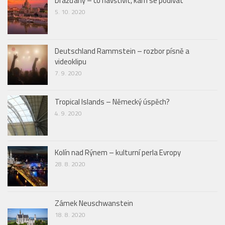
Drážďany – co navštívit, kam se podívat
5. 10. 2020
Deutschland Rammstein – rozbor písně a
videoklipu
7. 9. 2020
Tropical Islands – Německý úspěch?
4. 9. 2020
Kolín nad Rýnem – kulturní perla Evropy
28. 8. 2020
Zámek Neuschwanstein
18. 8. 2020