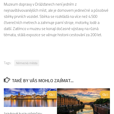
Muzeum dopravy v Drážďanech není jedním z
nejnavštěvovanějších míst, ale je domovem jedinečné a působivé
sbírky prvních vozidel. Sbírka se rozkládá na více než 4.500
čtverečních metrech a zahrnuje parní stroje, motorky, lodě a
další. Zatímco v muzeu se konají dočasné výstavy na různá
témata, stálá expozice se věnuje historii cestování za 200 let.
Tags:
Německá města
TAKÉ BY VÁS MOHLO ZAJÍMAT...
0
0
Jazykové kurzy němčiny