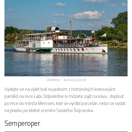
Drážďany – kolesový parník
Vydejte se na výlet lodí na jednom z historických kolesových
parníků na řece Labi. Odpoledne si můžete zajít na kávu , doplout
po řece do města Meissen, kde se vyrábí porcelán, nebo se vydat
na plavbu po klidné scenérii Saského Švýcarska.
Semperoper