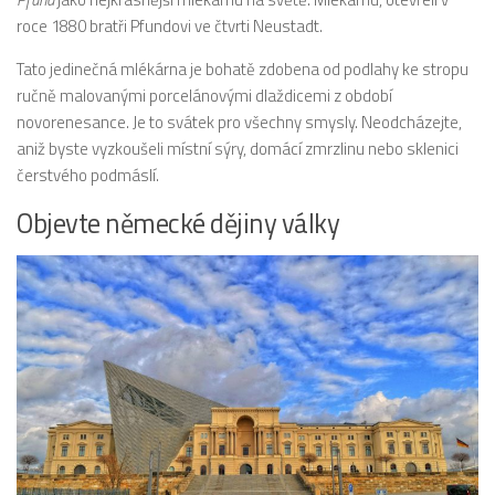
roce 1880 bratři Pfundovi ve čtvrti Neustadt.
Tato jedinečná mlékárna je bohatě zdobena od podlahy ke stropu
ručně malovanými porcelánovými dlaždicemi z období
novorenesance. Je to svátek pro všechny smysly. Neodcházejte,
aniž byste vyzkoušeli místní sýry, domácí zmrzlinu nebo sklenici
čerstvého podmáslí.
Objevte německé dějiny války