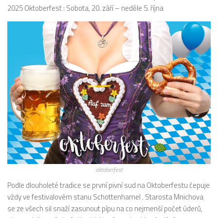
2025 Oktoberfest : Sobota, 20. září – neděle 5. října
oktoberfest
Podle dlouholeté tradice se první pivní sud na Oktoberfestu čepuje
vždy ve festivalovém stanu Schottenhamel . Starosta Mnichova
se ze všech sil snaží zasunout pípu na co nejmenší počet úderů,