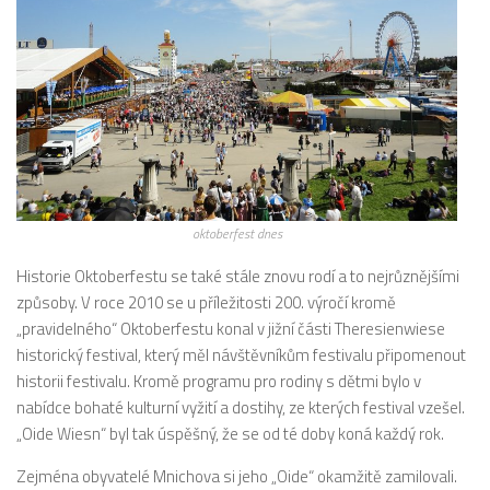
oktoberfest dnes
Historie Oktoberfestu se také stále znovu rodí a to nejrůznějšími
způsoby. V roce 2010 se u příležitosti 200. výročí kromě
„pravidelného“ Oktoberfestu konal v jižní části Theresienwiese
historický festival, který měl návštěvníkům festivalu připomenout
historii festivalu. Kromě programu pro rodiny s dětmi bylo v
nabídce bohaté kulturní vyžití a dostihy, ze kterých festival vzešel.
„Oide Wiesn“ byl tak úspěšný, že se od té doby koná každý rok.
Zejména obyvatelé Mnichova si jeho „Oide“ okamžitě zamilovali.