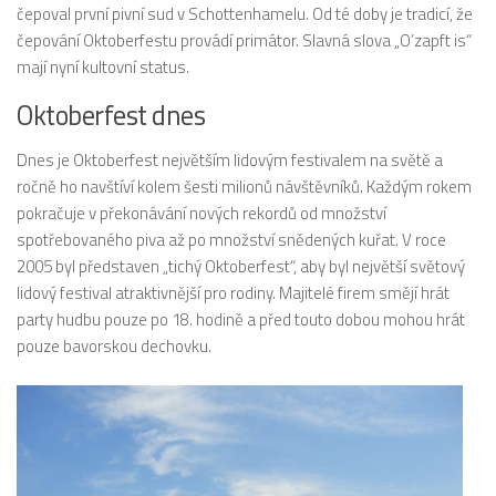
čepoval první pivní sud v Schottenhamelu. Od té doby je tradicí, že
čepování Oktoberfestu provádí primátor. Slavná slova „O’zapft is“
mají nyní kultovní status.
Oktoberfest dnes
Dnes je Oktoberfest největším lidovým festivalem na světě a
ročně ho navštíví kolem šesti milionů návštěvníků. Každým rokem
pokračuje v překonávání nových rekordů od množství
spotřebovaného piva až po množství snědených kuřat. V roce
2005 byl představen „tichý Oktoberfest“, aby byl největší světový
lidový festival atraktivnější pro rodiny. Majitelé firem smějí hrát
party hudbu pouze po 18. hodině a před touto dobou mohou hrát
pouze bavorskou dechovku.