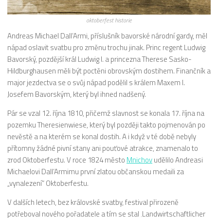
oktoberfest historie
Andreas Michael Dall’Armi, příslušník bavorské národní gardy, měl
nápad oslavit svatbu pro změnu trochu jinak. Princ regent Ludwig
Bavorský, pozdější král Ludwig I. a princezna Therese Sasko-
Hildburghausen měli být poctěni obrovským dostihem. Finančník a
major jezdectva se o svůj nápad podělil s králem Maxem I.
Josefem Bavorským, který byl ihned nadšený.
Pár se vzal 12. října 1810, přičemž slavnost se konala 17. října na
pozemku Theresienwiese, který byl později takto pojmenován po
nevěstě a na kterém se konal dostih. A i když v té době nebyly
přítomny žádné pivní stany ani pouťové atrakce, znamenalo to
zrod Oktoberfestu. V roce 1824 město
Mnichov
udělilo Andreasi
Michaelovi Dall’Armimu první zlatou občanskou medaili za
„vynalezení“ Oktoberfestu.
V dalších letech, bez královské svatby, festival přirozeně
potřeboval nového pořadatele a tím se stal ‚Landwirtschaftlicher