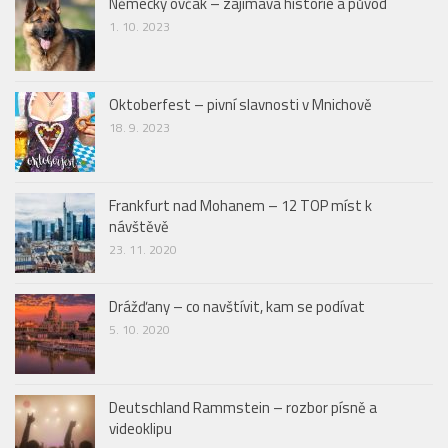
Německý ovčák – zajímavá historie a původ
1. 10. 2023
Oktoberfest – pivní slavnosti v Mnichově
18. 9. 2023
Frankfurt nad Mohanem – 12 TOP míst k
návštěvě
23. 11. 2020
Drážďany – co navštívit, kam se podívat
5. 10. 2020
Deutschland Rammstein – rozbor písně a
videoklipu