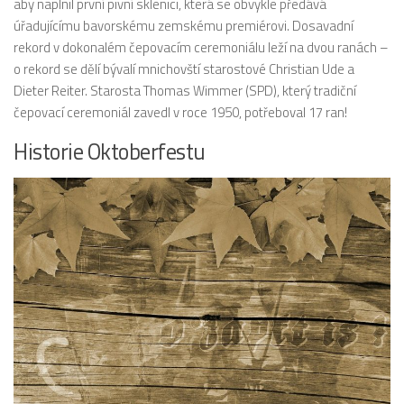
aby naplnil první pivní sklenici, která se obvykle předává
úřadujícímu bavorskému zemskému premiérovi. Dosavadní
rekord v dokonalém čepovacím ceremoniálu leží na dvou ranách –
o rekord se dělí bývalí mnichovští starostové Christian Ude a
Dieter Reiter. Starosta Thomas Wimmer (SPD), který tradiční
čepovací ceremoniál zavedl v roce 1950, potřeboval 17 ran!
Historie Oktoberfestu