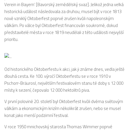
Verein in Bayern‘ [Bavorský zemědělský svaz]. Jelikož jedna velká
historická událost následovala za druhou, musel být v roce 1813
nově vzniklý Oktoberfest poprvé zrušen kvůli napoleonským
válkám. Po válce byl Oktoberfest financován soukromě, dokud
představitelé města v roce 1819 neudělali z této události nejvyšší
prioritu.
Od historického Oktoberfestu k akci, jak ji známe dnes, vedla ještě
dlouhá cesta. Ke 100. výročí Oktoberfestu se v roce 1910 v
Pschorr-Bräurosl, největším festivalovém stanu té doby s 12 000
místy k sezení, čepovalo 12 000 hektolitrů piva.
V první polovině 20. století byl Oktoberfest kvůli dvěma světovým
válkám a ekonomickým krizím několikrát zrušen, nebo se musel
konat jako menší podzimní festival.
V roce 1950 mnichovský starosta Thomas Wimmer poprvé