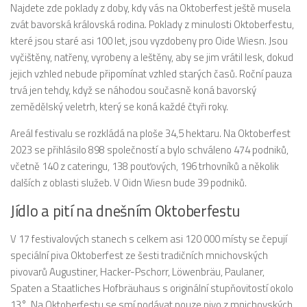
Najdete zde poklady z doby, kdy vás na Oktoberfest ještě musela
zvát bavorská královská rodina. Poklady z minulosti Oktoberfestu,
které jsou staré asi 100 let, jsou vyzdobeny pro Oide Wiesn. Jsou
vyčištěny, natřeny, vyrobeny a leštěny, aby se jim vrátil lesk, dokud
jejich vzhled nebude připomínat vzhled starých časů. Roční pauza
trvá jen tehdy, když se náhodou současně koná bavorský
zemědělský veletrh, který se koná každé čtyři roky.
Areál festivalu se rozkládá na ploše 34,5 hektaru. Na Oktoberfest
2023 se přihlásilo 898 společností a bylo schváleno 474 podniků,
včetně 140 z cateringu, 138 pouťových, 196 trhovníků a několik
dalších z oblasti služeb. V Oidn Wiesn bude 39 podniků.
Jídlo a pití na dnešním Oktoberfestu
V 17 festivalových stanech s celkem asi 120 000 místy se čepují
speciální piva Oktoberfest ze šesti tradičních mnichovských
pivovarů Augustiner, Hacker-Pschorr, Löwenbräu, Paulaner,
Spaten a Staatliches Hofbräuhaus s originální stupňovitostí okolo
13°. Na Oktoberfestu se smí podávat pouze pivo z mnichovských