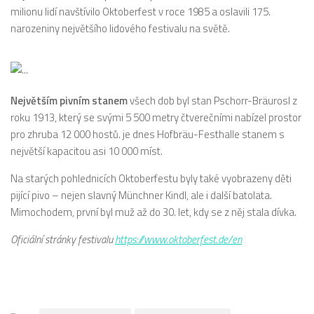
milionu lidí navštívilo Oktoberfest v roce 1985 a oslavili 175.
narozeniny největšího lidového festivalu na světě.
Největším pivním stanem
všech dob byl stan Pschorr-Bräurosl z
roku 1913, který se svými 5 500 metry čtverečními nabízel prostor
pro zhruba 12 000 hostů. je dnes Hofbräu-Festhalle stanem s
největší kapacitou asi 10 000 míst.
Na starých pohlednicích Oktoberfestu byly také vyobrazeny děti
pijící pivo – nejen slavný Münchner Kindl, ale i další batolata.
Mimochodem, první byl muž až do 30. let, kdy se z něj stala dívka.
Oficiální stránky festivalu
https://www.oktoberfest.de/en