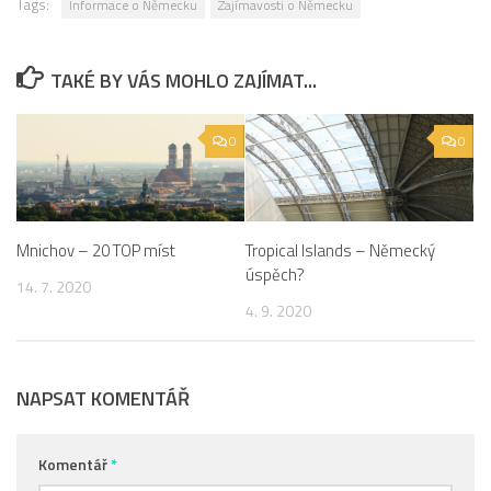
Tags:
Informace o Německu
Zajímavosti o Německu
TAKÉ BY VÁS MOHLO ZAJÍMAT...
0
0
Mnichov – 20 TOP míst
Tropical Islands – Německý
úspěch?
14. 7. 2020
4. 9. 2020
NAPSAT KOMENTÁŘ
Komentář
*