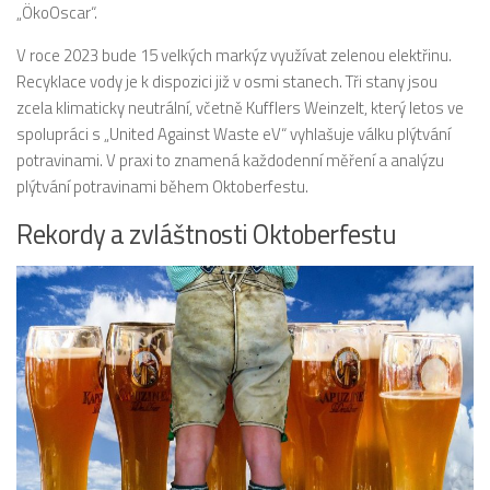
„ÖkoOscar“.
V roce 2023 bude 15 velkých markýz využívat zelenou elektřinu.
Recyklace vody je k dispozici již v osmi stanech. Tři stany jsou
zcela klimaticky neutrální, včetně Kufflers Weinzelt, který letos ve
spolupráci s „United Against Waste eV“ vyhlašuje válku plýtvání
potravinami. V praxi to znamená každodenní měření a analýzu
plýtvání potravinami během Oktoberfestu.
Rekordy a zvláštnosti Oktoberfestu