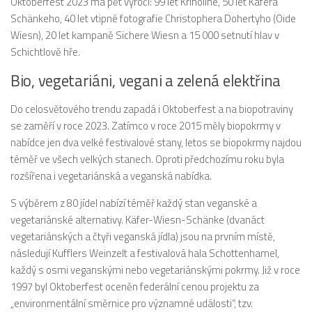
Oktoberfest 2023 má pět výročí: 99 let Krinoline, 50 let Käfera
Schänkeho, 40 let vtipné fotografie Christophera Dohertyho (Oide
Wiesn), 20 let kampaně Sichere Wiesn a 15 000 setnutí hlav v
Schichtlově hře.
Bio, vegetariáni, vegani a zelená elektřina
Do celosvětového trendu zapadá i Oktoberfest a na biopotraviny
se zaměří v roce 2023. Zatímco v roce 2015 měly biopokrmy v
nabídce jen dva velké festivalové stany, letos se biopokrmy najdou
téměř ve všech velkých stanech. Oproti předchozímu roku byla
rozšířena i vegetariánská a veganská nabídka.
S výběrem z 80 jídel nabízí téměř každý stan veganské a
vegetariánské alternativy. Käfer-Wiesn-Schänke (dvanáct
vegetariánských a čtyři veganská jídla) jsou na prvním místě,
následují Kufflers Weinzelt a festivalová hala Schottenhamel,
každý s osmi veganskými nebo vegetariánskými pokrmy. Již v roce
1997 byl Oktoberfest oceněn federální cenou projektu za
„environmentální směrnice pro významné události“, tzv.