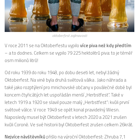
oktoberfest zajímavosti
V roce 2011 se na Oktoberfestu vypilo
více piva než kdy předtím
– a to dodnes. Celkem se vypilo 79 225 hektolitrů piva: to je téměř
osm milionů litrů!
Od roku 1939 do roku 1948, po dobu deseti let, nebyl žádný
Oktoberfest. Na vině byla druhá světová válka . Jako náhrada a
také jako rozptýlení pro mnichovské občany v poválečné době byl
koncem čtyřicátých let uspořádán menší „Herbstfest“. Také v
letech 1919 a 1920 se slavil pouze malý „Herbstfest“: kvůli první
světové válce. V roce 1949 se opět konal pravidelný Wiesn.
Naposledy musel být Oktoberfest v letech 2020 a 2021 zrušen
kvůli Coroně. Ve své historii byl Oktoberfest zrušen celkem 26krát.
Nejvíce návštěvníků
přišlo na výroční Oktoberfest: Zhruba 7,1