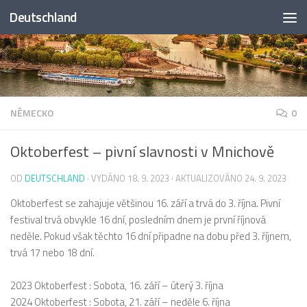
Deutschland
Skip to content
NĚMECKO
0
Oktoberfest – pivní slavnosti v Mnichově
OD
DEUTSCHLAND
· VYDÁNO
18. 9. 2023
· AKTUALIZOVÁNO
24. 9. 2023
Oktoberfest se zahajuje většinou 16. září a trvá do 3. října. Pivní
festival trvá obvykle 16 dní, posledním dnem je první říjnová
neděle. Pokud však těchto 16 dní připadne na dobu před 3. říjnem,
trvá 17 nebo 18 dní.
2023 Oktoberfest : Sobota, 16. září – úterý 3. října
2024 Oktoberfest : Sobota, 21. září – neděle 6. října