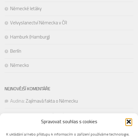
Německé letáky
Velvyslanectví Německa v ČR
Hamburk (Hamburg)
Berlín
Německo
NEJNOVĚJŠÍ KOMENTÁŘE
Audina
:
Zajímavá fakta o Německu
Alena Yaramchuk
:
Zajímavá fakta o Německu
Spravovat souhlas s cookies
Pepa
:
Zajímavá fakta o Německu
K ukládání a/nebo přístupu k informacím o zařízení používáme technologie,