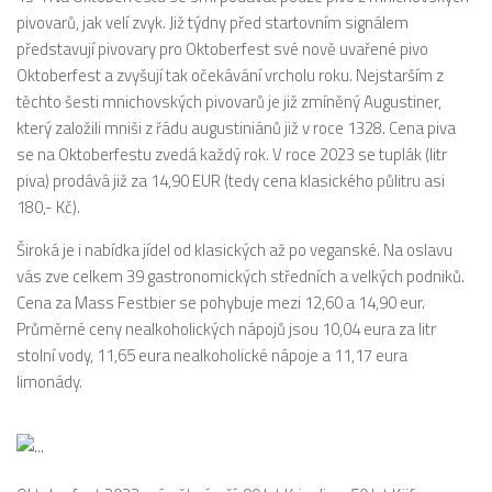
pivovarů, jak velí zvyk. Již týdny před startovním signálem
představují pivovary pro Oktoberfest své nově uvařené pivo
Oktoberfest a zvyšují tak očekávání vrcholu roku. Nejstarším z
těchto šesti mnichovských pivovarů je již zmíněný Augustiner,
který založili mniši z řádu augustiniánů již v roce 1328. Cena piva
se na Oktoberfestu zvedá každý rok. V roce 2023 se tuplák (litr
piva) prodává již za 14,90 EUR (tedy cena klasického půlitru asi
180,- Kč).
Široká je i nabídka jídel od klasických až po veganské. Na oslavu
vás zve celkem 39 gastronomických středních a velkých podniků.
Cena za Mass Festbier se pohybuje mezi 12,60 a 14,90 eur.
Průměrné ceny nealkoholických nápojů jsou 10,04 eura za litr
stolní vody, 11,65 eura nealkoholické nápoje a 11,17 eura
limonády.