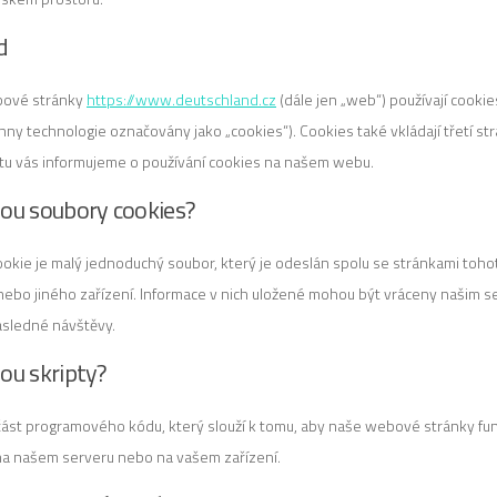
d
ové stránky
https://www.deutschland.cz
(dále jen „web“) používají cookie
hny technologie označovány jako „cookies“). Cookies také vkládají třetí str
u vás informujeme o používání cookies na našem webu.
jsou soubory cookies?
okie je malý jednoduchý soubor, který je odeslán spolu se stránkami toh
nebo jiného zařízení. Informace v nich uložené mohou být vráceny našim s
sledné návštěvy.
sou skripty?
 část programového kódu, který slouží k tomu, aby naše webové stránky fun
na našem serveru nebo na vašem zařízení.