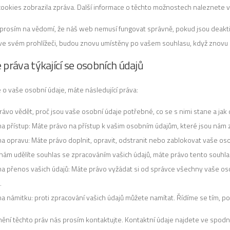
ookies zobrazila zpráva. Další informace o těchto možnostech naleznete 
prosím na vědomí, že náš web nemusí fungovat správně, pokud jsou deakt
e svém prohlížeči, budou znovu umístěny po vašem souhlasu, když znovu 
e práva týkající se osobních údajů
 o vaše osobní údaje, máte následující práva:
rávo vědět, proč jsou vaše osobní údaje potřebné, co se s nimi stane a ja
na přístup: Máte právo na přístup k vašim osobním údajům, které jsou nám
a opravu: Máte právo doplnit, opravit, odstranit nebo zablokovat vaše osob
nám udělíte souhlas se zpracováním vašich údajů, máte právo tento souhla
na přenos vašich údajů: Máte právo vyžádat si od správce všechny vaše oso
.
na námitku: proti zpracování vašich údajů můžete namítat. Řídíme se tím, 
nění těchto práv nás prosím kontaktujte. Kontaktní údaje najdete ve spodn