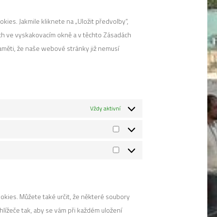
youtube
service
es. Jakmile kliknete na „Uložit předvolby“,
ostatní
ých ve vyskakovacím okně a v těchto Zásadách
aměti, že naše webové stránky již nemusí
Vždy aktivní
Statistiky
Marketing
kies. Můžete také určit, že některé soubory
lížeče tak, aby se vám při každém uložení