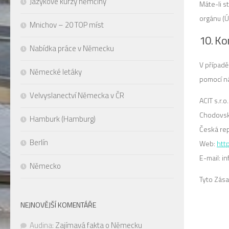
Jazykové kurzy němčiny
Máte-li s
orgánu (Ú
Mnichov – 20 TOP míst
10. Ko
Nabídka práce v Německu
V případě
Německé letáky
pomocí ná
Velvyslanectví Německa v ČR
ACIT s.r.o.
Chodovsk
Hamburk (Hamburg)
Česká rep
Berlín
Web:
htt
E-mail:
i
Německo
Tyto Zás
NEJNOVĚJŠÍ KOMENTÁŘE
Audina
:
Zajímavá fakta o Německu