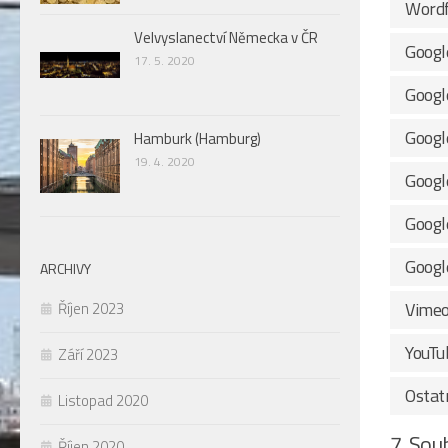
Word
Velvyslanectví Německa v ČR
Googl
17. 5. 2020
Googl
Googl
Hamburk (Hamburg)
19. 4. 2020
Googl
Goog
Googl
ARCHIVY
Vime
Říjen 2023
YouTu
Září 2023
Ostat
Listopad 2020
7. Sou
Říjen 2020