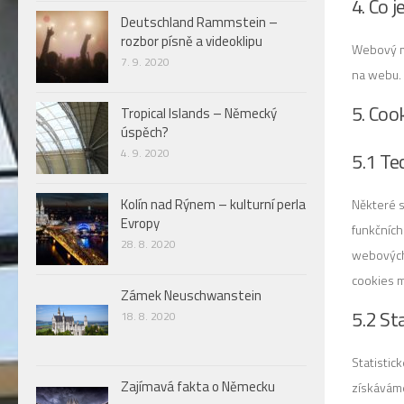
4. Co 
Deutschland Rammstein –
rozbor písně a videoklipu
Webový ma
7. 9. 2020
na webu. 
5. Coo
Tropical Islands – Německý
úspěch?
4. 9. 2020
5.1 Te
Kolín nad Rýnem – kulturní perla
Některé s
Evropy
funkčníc
28. 8. 2020
webových 
cookies 
Zámek Neuschwanstein
5.2 St
18. 8. 2020
Statistic
Zajímavá fakta o Německu
získáváme