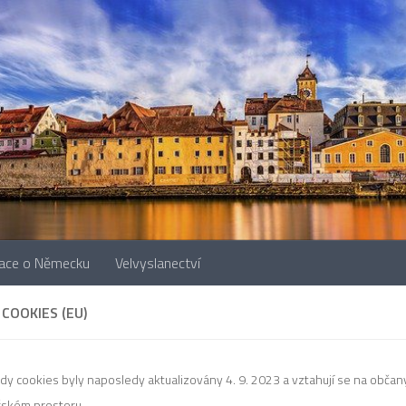
mace o Německu
Velvyslanectví
COOKIES (EU)
dy cookies byly naposledy aktualizovány 4. 9. 2023 a vztahují se na obč
ském prostoru.