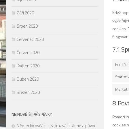
Září 2020
Když popr
vyjadřuje
Srpen 2020
cookies. 
fungovat 
Červenec 2020
7.1 Sp
Červen 2020
Funkční
Květen 2020
Statisti
Duben 2020
Marketi
Březen 2020
8. Pov
NEJNOVĚJŠÍ PŘÍSPĚVKY
Pomocí in
cookies n
Německý ovčák – zajímavá historie a původ