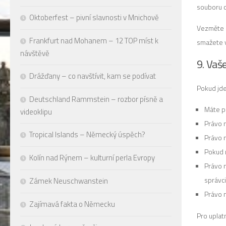
souboru c
Oktoberfest – pivní slavnosti v Mnichově
Vezměte 
Frankfurt nad Mohanem – 12 TOP míst k
smažete v
návštěvě
9. Vaš
Drážďany – co navštívit, kam se podívat
Pokud jde
Deutschland Rammstein – rozbor písně a
Máte p
videoklipu
Právo 
Tropical Islands – Německý úspěch?
Právo n
Pokud 
Kolín nad Rýnem – kulturní perla Evropy
Právo 
správci
Zámek Neuschwanstein
Právo 
Zajímavá fakta o Německu
Pro uplat