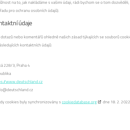
tížnost na to, jak nakládáme s vašimi údaji, rádi bychom se o tom dozvěděli
řadu pro ochranu osobních údajů).
ntaktní údaje
 dotazů nebo komentářů ohledně našich zásad týkajících se souborů cooki
sledujících kontaktních údajů:
á 228/3, Praha 4
ublika
ps://www.deutschland.cz
nfo@
deutschland.cz
ady cookies byly synchronizovány s
cookiedatabase.org
dne 18. 2. 202