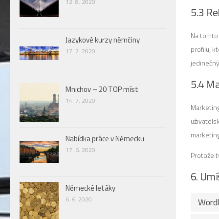
12. 8. 2020
5.3 Re
Na tomto 
Jazykové kurzy němčiny
profilu, 
17. 7. 2020
jedinečný
5.4 Ma
Mnichov – 20 TOP míst
14. 7. 2020
Marketing
uživatels
marketing
Nabídka práce v Německu
17. 6. 2020
Protože t
6. Umí
Německé letáky
6. 6. 2020
Word