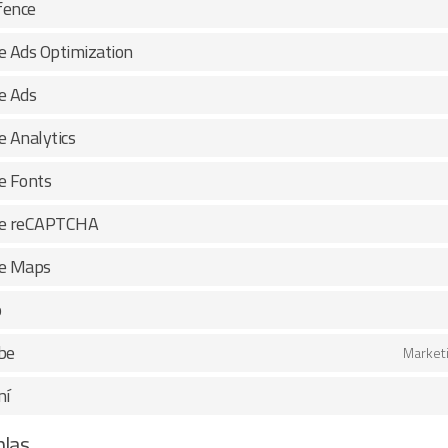
fence
e Ads Optimization
e Ads
e Analytics
e Fonts
le reCAPTCHA
e Maps
o
be
Market
ní
hlas