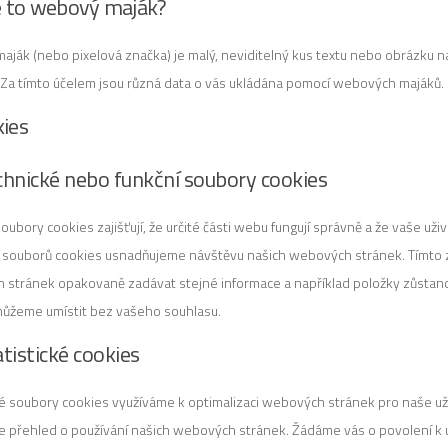
je to webový maják?
ják (nebo pixelová značka) je malý, neviditelný kus textu nebo obrázku n
Za tímto účelem jsou různá data o vás ukládána pomocí webových majáků.
kies
chnické nebo funkční soubory cookies
oubory cookies zajišťují, že určité části webu fungují správně a že vaše u
h souborů cookies usnadňujeme návštěvu našich webových stránek. Tímto 
stránek opakovaně zadávat stejné informace a například položky zůstano
můžeme umístit bez vašeho souhlasu.
atistické cookies
ké soubory cookies využíváme k optimalizaci webových stránek pro naše uži
 přehled o používání našich webových stránek. Žádáme vás o povolení k u