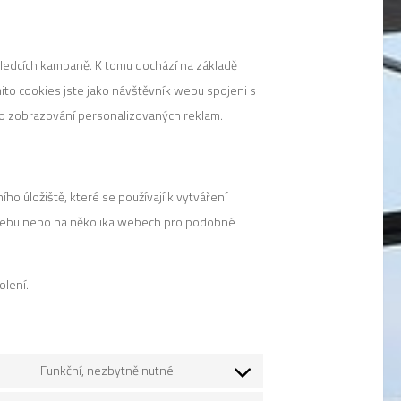
ledcích kampaně. K tomu dochází na základě
mito cookies jste jako návštěvník webu spojeni s
ro zobrazování personalizovaných reklam.
ho úložiště, které se používají k vytváření
o webu nebo na několika webech pro podobné
olení.
Funkční, nezbytně nutné
Consent