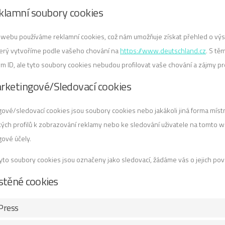
klamní soubory cookies
webu používáme reklamní cookies, což nám umožňuje získat přehled o výs
který vytvoříme podle vašeho chování na
https://www.deutschland.cz
. S tě
m ID, ale tyto soubory cookies nebudou profilovat vaše chování a zájmy p
rketingové/Sledovací cookies
ové/sledovací cookies jsou soubory cookies nebo jakákoli jiná forma místní
kých profilů k zobrazování reklamy nebo ke sledování uživatele na tomt
ové účely.
yto soubory cookies jsou označeny jako sledovací, žádáme vás o jejich pov
stěné cookies
Press