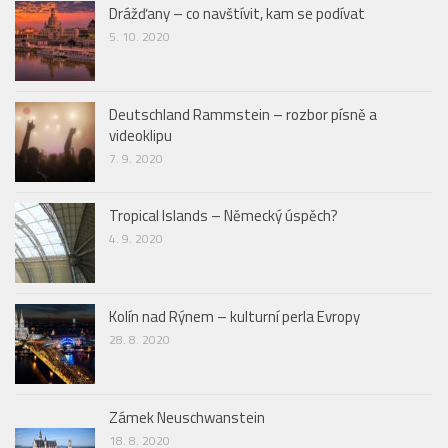
Drážďany – co navštívit, kam se podívat
5. 10. 2020
Deutschland Rammstein – rozbor písně a
videoklipu
7. 9. 2020
Tropical Islands – Německý úspěch?
4. 9. 2020
Kolín nad Rýnem – kulturní perla Evropy
28. 8. 2020
Zámek Neuschwanstein
18. 8. 2020