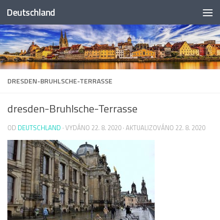
Deutschland
Skip to content
DRESDEN-BRUHLSCHE-TERRASSE
dresden-Bruhlsche-Terrasse
OD
DEUTSCHLAND
· VYDÁNO
22. 8. 2020
· AKTUALIZOVÁNO
22. 8. 2020