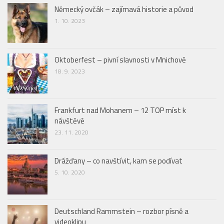
Německý ovčák – zajímavá historie a původ
1. 10. 2023
Oktoberfest – pivní slavnosti v Mnichově
18. 9. 2023
Frankfurt nad Mohanem – 12 TOP míst k
návštěvě
23. 11. 2020
Drážďany – co navštívit, kam se podívat
5. 10. 2020
Deutschland Rammstein – rozbor písně a
videoklipu