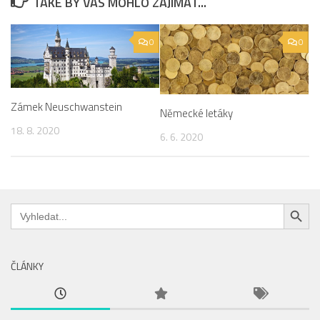
TAKÉ BY VÁS MOHLO ZAJÍMAT...
0
0
Zámek Neuschwanstein
Německé letáky
18. 8. 2020
6. 6. 2020
Search Button
Search
for:
ČLÁNKY