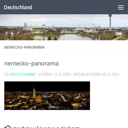
Deutschland
Skip to content
NEMECKO-PANORAMA
nemecko-panorama
OD
DEUTSCHLAND
· VYDÁNO
17. 8. 2020
· AKTUALIZOVÁNO
30. 8. 2021