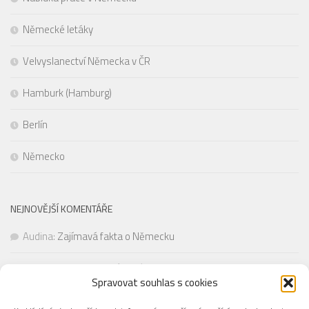
Německé letáky
Velvyslanectví Německa v ČR
Hamburk (Hamburg)
Berlín
Německo
NEJNOVĚJŠÍ KOMENTÁŘE
Audina
:
Zajímavá fakta o Německu
Alena Yaramchuk
:
Zajímavá fakta o Německu
Spravovat souhlas s cookies
Pepa
:
Zajímavá fakta o Německu